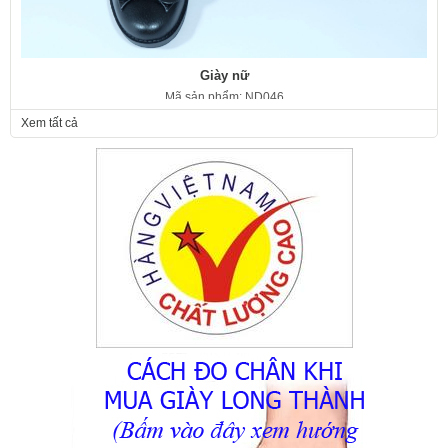
Giày nữ
Mã sản phẩm: ND046
350.000 VNĐ
Giá:
Xem tất cả