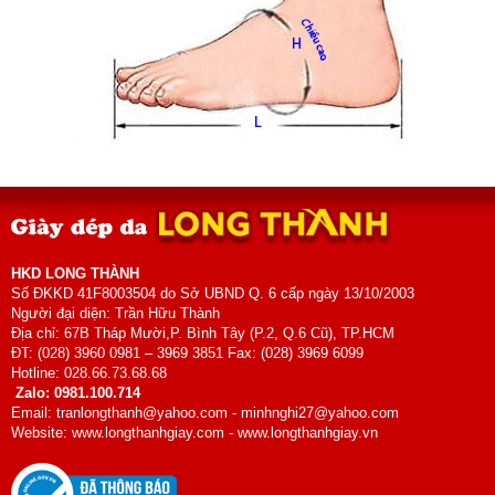
HKD LONG THÀNH
Số ĐKKD 41F8003504 do Sở UBND Q. 6 cấp ngày 13/10/2003
Người đại diện: Trần Hữu Thành
Địa chỉ: 67B Tháp Mười,P. Bình Tây (P.2, Q.6 Cũ), TP.HCM
ĐT: (028) 3960 0981 – 3969 3851 Fax: (028) 3969 6099
Hotline: 028.66.73.68.68
Zalo: 0981.100.714
Email: tranlongthanh@yahoo.com - minhnghi27@yahoo.com
Website: www.longthanhgiay.com - www.longthanhgiay.vn