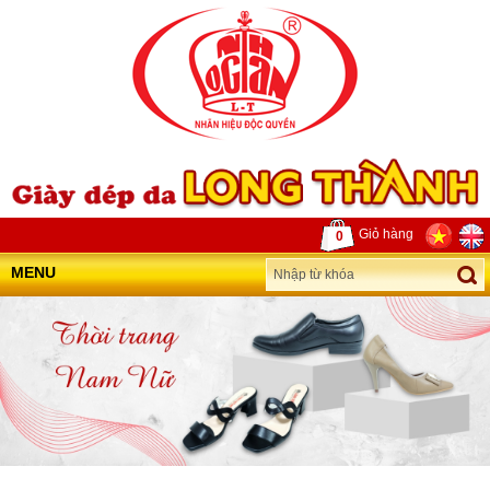
Giỏ hàng
0
MENU