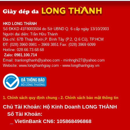
HKD LONG THÀNH
Số ĐKKD 41F8003504 do Sở UBND Q. 6 cấp ngày 13/10/2003
Người đại diện: Trần Hữu Thành
Địa chỉ: 67B Tháp Mười,P. Bình Tây (P.2, Q.6 Cũ), TP.HCM
ĐT: (028) 3960 0981 – 3969 3851 Fax: (028) 3969 6099
Hotline: 028.66.73.68.68
Zalo: 0981.100.714
Email: tranlongthanh@yahoo.com - minhnghi27@yahoo.com
Website: www.longthanhgiay.com - www.longthanhgiay.vn
1. Chính sách quy định chung
-
2. Chính sách bảo mật thông tin
Chủ Tài Khoản: Hộ Kinh Doanh LONG THÀNH
Số Tài Khoản:
_ VietinBank CN6: 105868496868