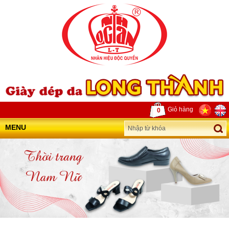
Giỏ hàng
0
MENU