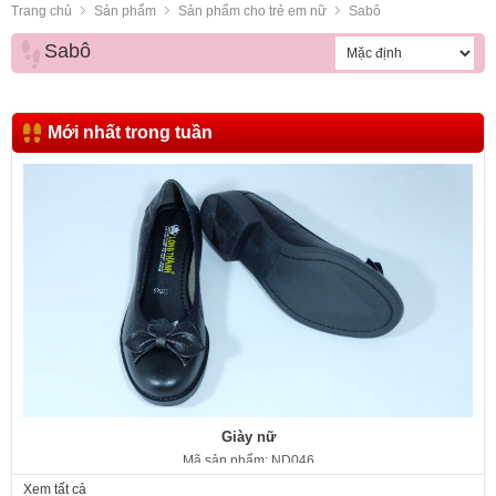
Trang chủ
Sản phẩm
Sản phẩm cho trẻ em nữ
Sabô
Sabô
Mới nhất trong tuần
Giày nữ
Mã sản phẩm: ND046
350.000 VNĐ
Giá:
Xem tất cả