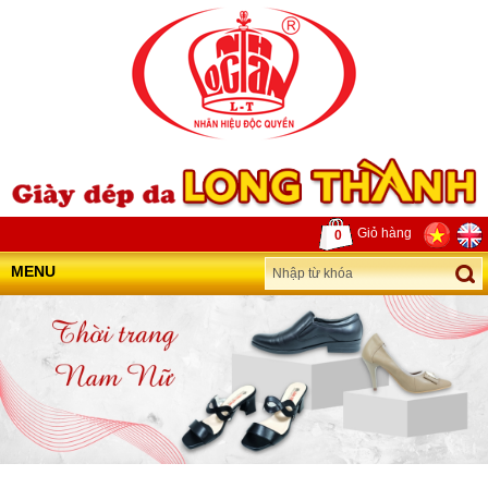
Giỏ hàng
0
MENU