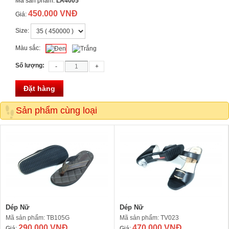
Mã sản phẩm:
LA4005
450.000 VNĐ
Giá:
Size:
Màu sắc:
Số lượng:
Đặt hàng
Sản phẩm cùng loại
Dép Nữ
Dép Nữ
Mã sản phẩm: TB105G
Mã sản phẩm: TV023
290.000 VNĐ
470.000 VNĐ
Giá:
Giá: