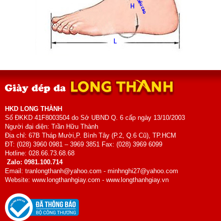
HKD LONG THÀNH
Số ĐKKD 41F8003504 do Sở UBND Q. 6 cấp ngày 13/10/2003
Người đại diện: Trần Hữu Thành
Địa chỉ: 67B Tháp Mười,P. Bình Tây (P.2, Q.6 Cũ), TP.HCM
ĐT: (028) 3960 0981 – 3969 3851 Fax: (028) 3969 6099
Hotline: 028.66.73.68.68
Zalo: 0981.100.714
Email: tranlongthanh@yahoo.com - minhnghi27@yahoo.com
Website: www.longthanhgiay.com - www.longthanhgiay.vn