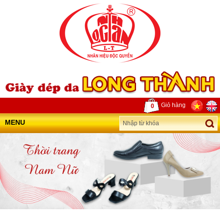
Giỏ hàng
0
MENU