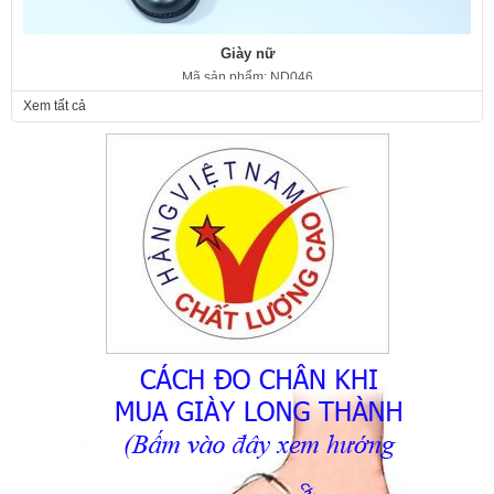
Giày nữ
Mã sản phẩm: ND046
350.000 VNĐ
Giá:
Xem tất cả