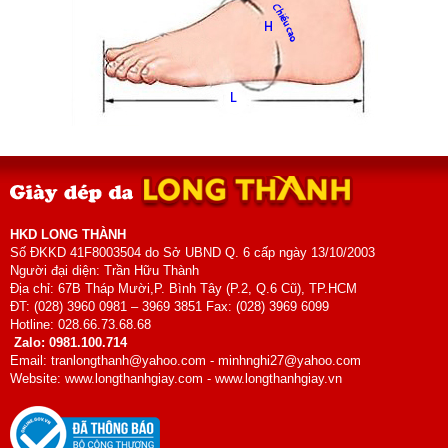
HKD LONG THÀNH
Số ĐKKD 41F8003504 do Sở UBND Q. 6 cấp ngày 13/10/2003
Người đại diện: Trần Hữu Thành
Địa chỉ: 67B Tháp Mười,P. Bình Tây (P.2, Q.6 Cũ), TP.HCM
ĐT: (028) 3960 0981 – 3969 3851 Fax: (028) 3969 6099
Hotline: 028.66.73.68.68
Zalo: 0981.100.714
Email: tranlongthanh@yahoo.com - minhnghi27@yahoo.com
Website: www.longthanhgiay.com - www.longthanhgiay.vn