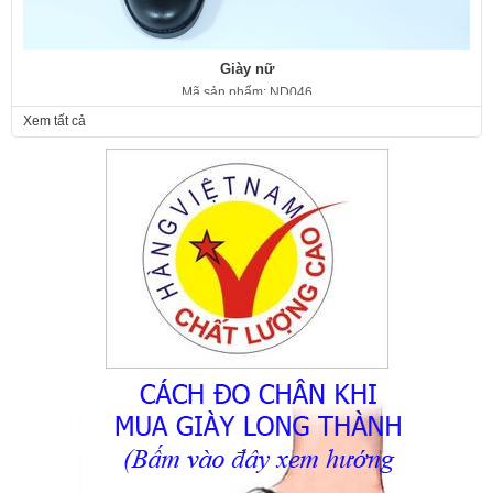
Giày nữ
Mã sản phẩm: ND046
350.000 VNĐ
Giá:
Xem tất cả