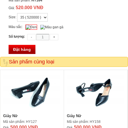
Mã sản phẩm:
HY164
520.000 VNĐ
Giá:
Size:
Màu sắc:
Số lượng:
Đặt hàng
Sản phẩm cùng loại
Giày Nữ
Giày Nữ
Mã sản phẩm: HY127
Mã sản phẩm: HY158
500.000 VNĐ
500.000 VNĐ
Giá:
Giá: