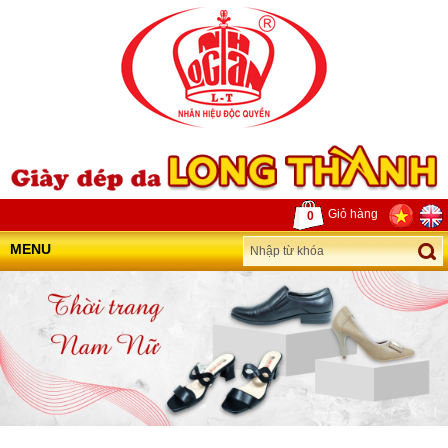
Giỏ hàng
0
MENU