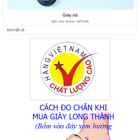
Giày nữ
Mã sản phẩm: ND046
350.000 VNĐ
Giá:
Xem tất cả