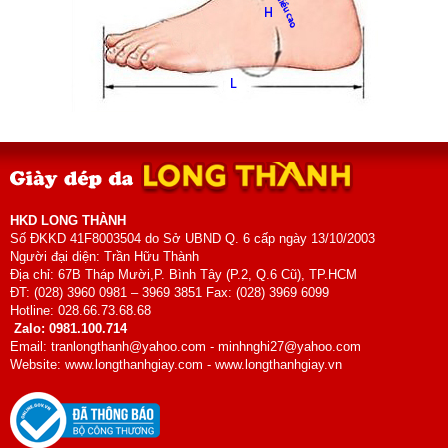
HKD LONG THÀNH
Số ĐKKD 41F8003504 do Sở UBND Q. 6 cấp ngày 13/10/2003
Người đại diện: Trần Hữu Thành
Địa chỉ: 67B Tháp Mười,P. Bình Tây (P.2, Q.6 Cũ), TP.HCM
ĐT: (028) 3960 0981 – 3969 3851 Fax: (028) 3969 6099
Hotline: 028.66.73.68.68
Zalo: 0981.100.714
Email: tranlongthanh@yahoo.com - minhnghi27@yahoo.com
Website: www.longthanhgiay.com - www.longthanhgiay.vn