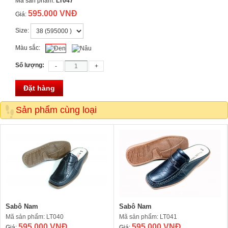
Mã sản phẩm:
LT047
595.000 VNĐ
Giá:
Size:
Màu sắc:
Số lượng:
Đặt hàng
Sản phẩm cùng loại
Sabô Nam
Sabô Nam
Mã sản phẩm: LT040
Mã sản phẩm: LT041
595.000 VNĐ
595.000 VNĐ
Giá:
Giá: