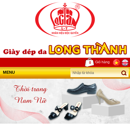
Giỏ hàng
0
MENU