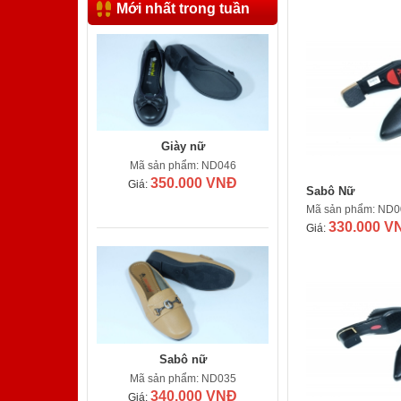
Mới nhất trong tuần
Giày nữ
Mã sản phẩm: ND046
350.000 VNĐ
Giá:
Sabô Nữ
Mã sản phẩm: ND0
330.000 V
Giá:
Sabô nữ
Mã sản phẩm: ND035
340.000 VNĐ
Giá: