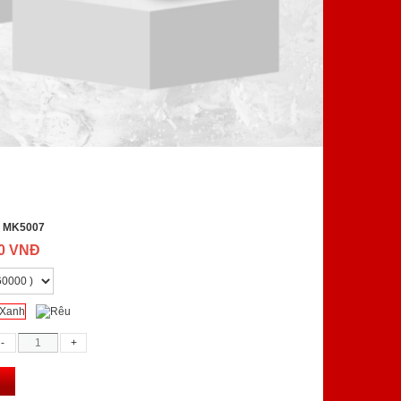
:
MK5007
00 VNĐ
g