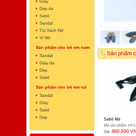
Giày
Dép da
Sabô
Sandal
Túi Xách Nữ
Ví Nữ
Sản phẩm cho trẻ em nam
Dép Nam
Sản phẩm c
Mã sản phẩm: NT5002
Sandal
500.000 VNĐ
Giá:
Giày da
Dép
Sabô
Sản phẩm cho trẻ em nữ
Sandal
Giày
Sabô
Dép
Sabô Nữ
Dép Nam
Mã sản phẩm: HY1
Mã sản phẩm: NT5001
460.000 V
500.000 VNĐ
Giá:
Giá: