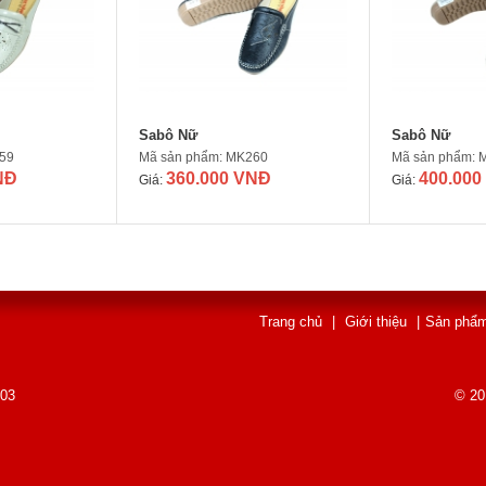
Sabô Nữ
Sabô Nữ
59
Mã sản phẩm: MK260
Mã sản phẩm: 
NĐ
360.000 VNĐ
400.000
Giá:
Giá:
Trang chủ
|
Giới thiệu
|
Sản phẩ
003
© 20