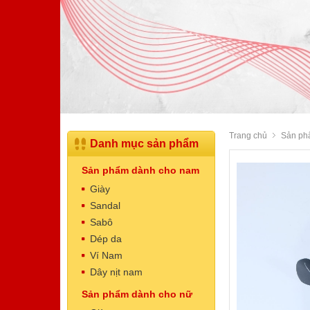
Trang chủ
Sản ph
Danh mục sản phẩm
Sản phẩm dành cho nam
Giày
Sandal
Sabô
Dép da
Dép Nam
Ví Nam
Mã sản phẩm: NT5003
Dây nịt nam
520.000 VNĐ
Giá:
Sản phẩm dành cho nữ