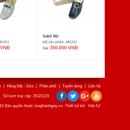
Sabô Nữ
MK261
Mã sản phẩm: MK262
 VNĐ
350.000 VNĐ
Giá:
m
|
Hàng Đặt - Sửa
|
Phân phối
|
Tuyển dụng
|
Liên hệ
Số lượt truy cập: 25321129
15 Bản quyền thuộc longthanhgiay.vn. Thiết kế bởi
Việt AZ