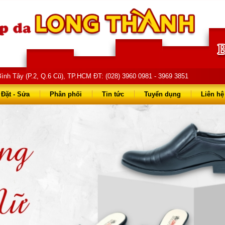
ình Tây (P.2, Q.6 Cũ), TP.HCM ĐT: (028) 3960 0981 - 3969 3851
68 68 - 0903 823 714
Đặt - Sửa
Phân phối
Tin tức
Tuyển dụng
Liên hệ