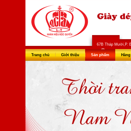
67B Tháp Mười,P. B
028 66 73 
Trang chủ
Giới thiệu
Sản phẩm
Hàng 