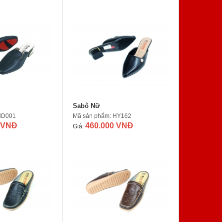
Sabô Nữ
ND001
Mã sản phẩm: HY162
 VNĐ
460.000 VNĐ
Giá: