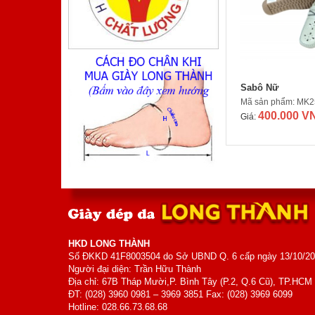
Mã sản phẩm: TA410TM
800.000 VNĐ
Giá:
Sabô Nữ
Mã sản phẩm: MK2
400.000 V
Giá:
Giày Nam
Mã sản phẩm: MK5006
700.000 VNĐ
Giá:
HKD LONG THÀNH
Số ĐKKD 41F8003504 do Sở UBND Q. 6 cấp ngày 13/10/2
Người đại diện: Trần Hữu Thành
Địa chỉ: 67B Tháp Mười,P. Bình Tây (P.2, Q.6 Cũ), TP.HCM
ĐT: (028) 3960 0981 – 3969 3851 Fax: (028) 3969 6099
Hotline: 028.66.73.68.68