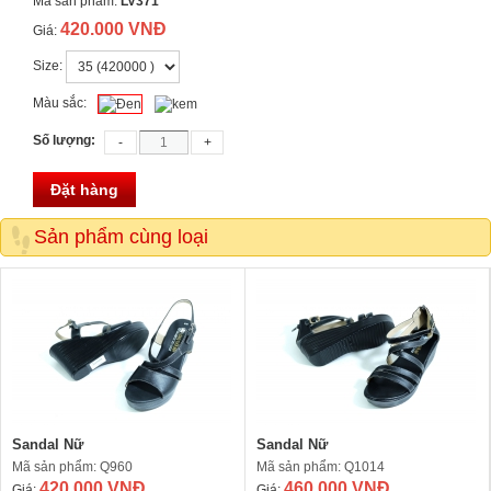
Mã sản phẩm:
LV371
420.000 VNĐ
Giá:
Size:
Màu sắc:
Số lượng:
Đặt hàng
Sản phẩm cùng loại
Sandal Nữ
Sandal Nữ
Mã sản phẩm: Q960
Mã sản phẩm: Q1014
420.000 VNĐ
460.000 VNĐ
Giá:
Giá: