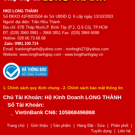
HKD LONG THÀNH
Số ĐKKD 41F8003504 do Sở UBND Q. 6 cấp ngày 13/10/2003
Người đại diện: Trần Hữu Thành
Địa chỉ: 67B Tháp Mười,P. Bình Tây (P.2, Q.6 Cũ), TP.HCM
ĐT: (028) 3960 0981 – 3969 3851 Fax: (028) 3969 6099
Hotline: 028.66.73.68.68
Zalo: 0981.100.714
Email: tranlongthanh@yahoo.com - minhnghi27@yahoo.com
Website: www.longthanhgiay.com - www.longthanhgiay.vn
1. Chính sách quy định chung
-
2. Chính sách bảo mật thông tin
Chủ Tài Khoản: Hộ Kinh Doanh LONG THÀNH
Số Tài Khoản:
_ VietinBank CN6: 105868496868
Trang chủ
|
Giới thiệu
|
Sản phẩm
|
Hàng Đặt - Sửa
|
Phân phối
|
Tuyển dụng
|
Liên hệ