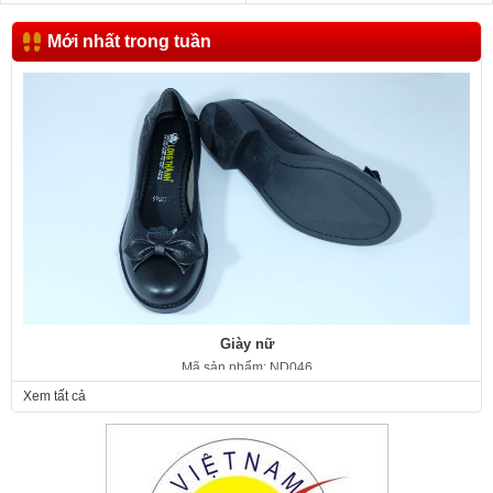
Mới nhất trong tuần
Giày nữ
Mã sản phẩm: ND046
350.000 VNĐ
Giá:
Xem tất cả