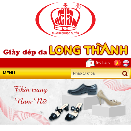
Giỏ hàng
0
MENU