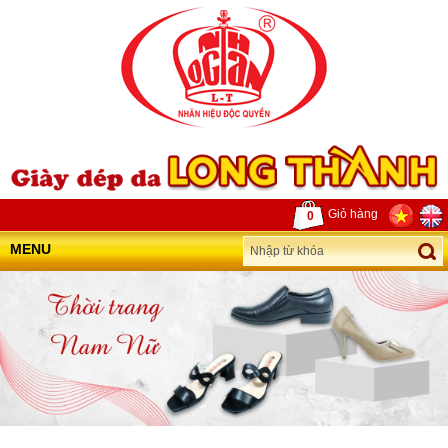
Giỏ hàng
0
MENU