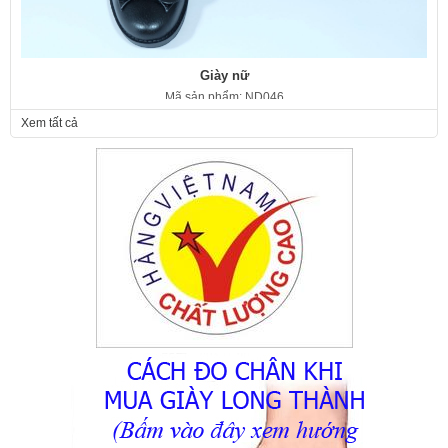
Giày nữ
Mã sản phẩm: ND046
350.000 VNĐ
Giá:
Xem tất cả