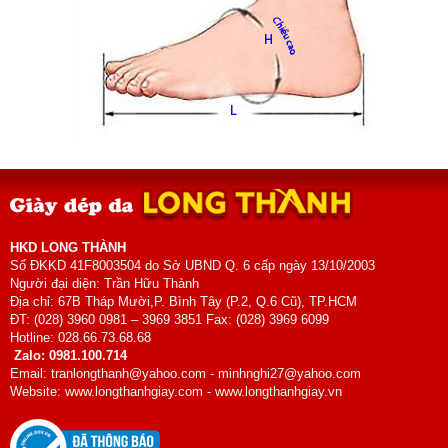
HKD LONG THÀNH
Số ĐKKD 41F8003504 do Sở UBND Q. 6 cấp ngày 13/10/2003
Người đại diện: Trần Hữu Thành
Địa chỉ: 67B Tháp Mười,P. Bình Tây (P.2, Q.6 Cũ), TP.HCM
ĐT: (028) 3960 0981 – 3969 3851 Fax: (028) 3969 6099
Hotline: 028.66.73.68.68
Zalo: 0981.100.714
Email: tranlongthanh@yahoo.com - minhnghi27@yahoo.com
Website: www.longthanhgiay.com - www.longthanhgiay.vn